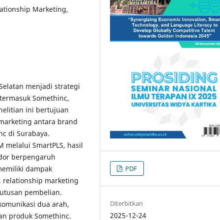
tionship Marketing,
elatan menjadi strategi
 termasuk Somethinc,
litian ini bertujuan
marketing antara brand
c di Surabaya.
M melalui SmartPLS, hasil
dor berpengaruh
PDF
memiliki dampak
 relationship marketing
putusan pembelian.
Diterbitkan
 komunikasi dua arah,
2025-12-24
an produk Somethinc.