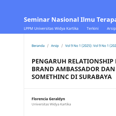
Seminar Nasional Ilmu Terap
LPPM Universitas Widya Kartika
Terkini
Arsip
Beranda
/
Arsip
/
Vol 9 No 1 (2025): Vol 9 No 1 (2
PENGARUH RELATIONSHIP 
BRAND AMBASSADOR DAN 
SOMETHINC DI SURABAYA
Florencia Geraldyn
Universitas Widya Kartika