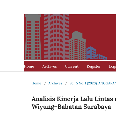
Home
Archives
Current
Register
Log
Home
/
Archives
/
Vol. 5 No. 1 (2026): ANGGAPA
Analisis Kinerja Lalu Lintas
Wiyung–Babatan Surabaya