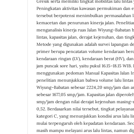
Gresik serta memiliki tingkat mobilitas lalu lintas
Peningkatan aktivitas kawasan permukiman dan e
tersebut berpotensi menimbulkan permasalahan la
kemacetan dan penurunan kinerja jalan. Penelitia
menganalisis kinerja ruas Jalan Wiyung–Babatan 
lintas, kapasitas jalan, derajat kejenuhan, dan ting
Metode yang digunakan adalah survei lapangan 
primer berupa pencatatan volume kendaraan berda
kendaraan ringan (LV), kendaraan berat (HV), da
jam puncak sore hari, yaitu pukul 16.15–18.15 WIB. 
menggunakan pedoman Manual Kapasitas Jalan Ind
penelitian menunjukkan bahwa volume lalu lintas t
Wiyung–Babatan sebesar 2224,20 smp/jam dan a
sebesar 1677,05 smp/jam. Kapasitas jalan diperole
smp/jam dengan nilai derajat kejenuhan masing-
0,52. Berdasarkan nilai tersebut, tingkat pelayana
kategori C, yang menunjukkan kondisi arus lalu li
mulai terpengaruh oleh kepadatan kendaraan. Sec
masih mampu melayani arus lalu lintas, namun di