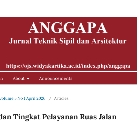
in
About
Announcements
 Volume 5 No 1 April 2026
/
Articles
 dan Tingkat Pelayanan Ruas Jalan