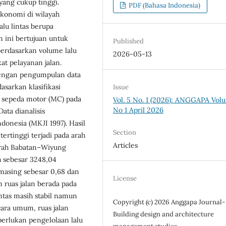
 yang cukup tinggi.
PDF (Bahasa Indonesia)
konomi di wilayah
lu lintas berupa
n ini bertujuan untuk
Published
berdasarkan volume lalu
2026-05-13
kat pelayanan jalan.
dengan pengumpulan data
sarkan klasifikasi
Issue
n sepeda motor (MC) pada
Vol. 5 No. 1 (2026): ANGGAPA Vol
No 1 April 2026
Data dianalisis
onesia (MKJI 1997). Hasil
Section
ertinggi terjadi pada arah
Articles
rah Babatan–Wiyung
h sebesar 3248,04
masing sebesar 0,68 dan
License
n ruas jalan berada pada
ntas masih stabil namun
Copyright (c) 2026 Anggapa Journal-
ara umum, ruas jalan
Building design and architecture
perlukan pengelolaan lalu