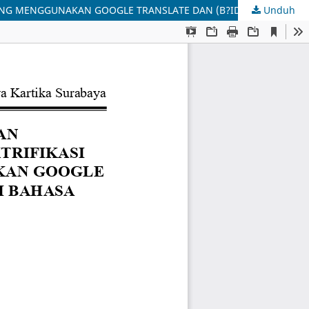
Unduh
ANALISIS PERBANDINGAN TERJEMAHAN PERATURAN KESELAMATAN PEKERJAAN ELEKTRIFIKASI KERETA CEPAT JAKARTA-BANDUNG MENGGUNAKAN GOOGLE TRANSLATE DAN (B?IDÙ F?NYÌ) DARI BAHASA MANDARIN KE BAHASA INDONESIA