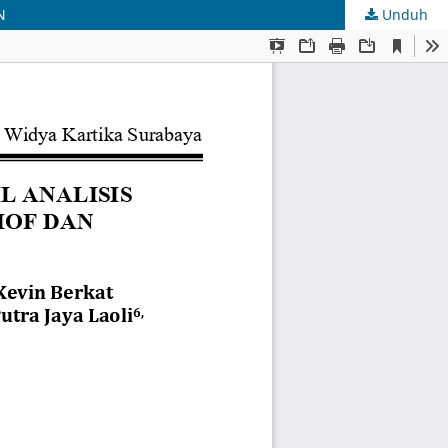
N
Unduh