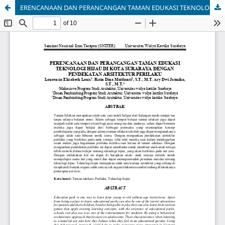
ERENCANAAN DAN PERANCANGAN TAMAN EDUKASI TEKNOLOGI HIJAU DI KOTA SURABAYA DENGAN PENDEKATAN ARSITEKTUR PERILAKU