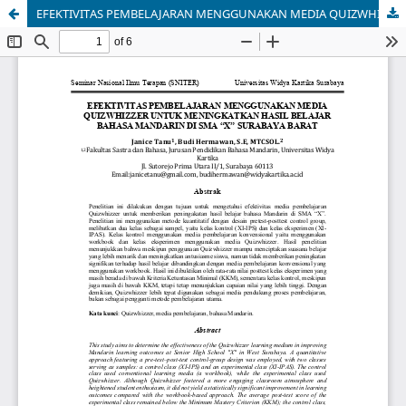
EFEKTIVITAS PEMBELAJARAN MENGGUNAKAN MEDIA QUIZWHIZZER UNTUK MENINGKATKAN HASIL BELAJAR BAHASA MANDARIN DI SMA “X” SURABAYA BARAT